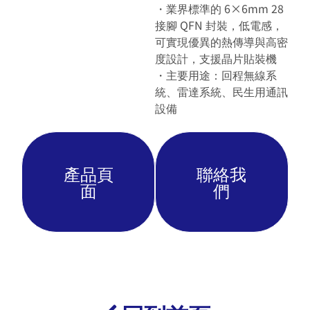
・業界標準的 6×6mm 28
接腳 QFN 封裝，低電感，
可實現優異的熱傳導與高密
度設計，支援晶片貼裝機
・主要用途：回程無線系
統、雷達系統、民生用通訊
設備
產品頁
聯絡我
面
們