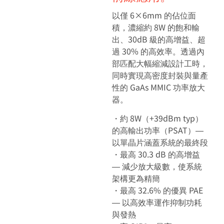
以僅 6×6mm 的佔位面
積，濃縮約 8W 的飽和輸
出、30dB 級的高增益、超
過 30% 的高效率。透過內
部匹配大幅縮減設計工時，
同時實現高密度封裝與量產
性的 GaAs MMIC 功率放大
器。
・約 8W（+39dBm typ）
的高輸出功率（PSAT）―
以單晶片涵蓋系統的最終段
・最高 30.3 dB 的高增益
― 減少放大級數，使系統
架構更為精簡
・最高 32.6% 的優異 PAE
― 以高效率運作抑制功耗
與發熱