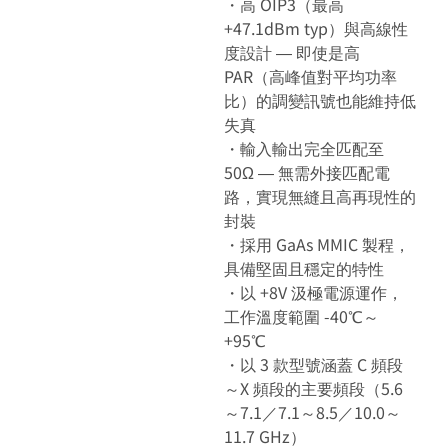
・高 OIP3（最高
+47.1dBm typ）與高線性
度設計 ― 即使是高
PAR（高峰值對平均功率
比）的調變訊號也能維持低
失真
・輸入輸出完全匹配至
50Ω ― 無需外接匹配電
路，實現無縫且高再現性的
封裝
・採用 GaAs MMIC 製程，
具備堅固且穩定的特性
・以 +8V 汲極電源運作，
工作溫度範圍 -40℃～
+95℃
・以 3 款型號涵蓋 C 頻段
～X 頻段的主要頻段（5.6
～7.1／7.1～8.5／10.0～
11.7 GHz）