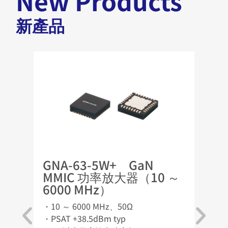
New Products
Q200 車規認證之產品組合，專
為汽車應用而設計
新產品
2025.06.16
Mini-Circuits 宣布 LTCC 產品線
正式啟用 µCeramIQ™ 品牌
2024.04.12
Mini-Circuits 收購 Analog
Devices CATV 放大器業務
GNA-63-5W+ GaN
GNA
MMIC 功率放大器（10 ～
MM
6000 MHz）
250
・10 ～ 6000 MHz、50Ω
・10 
・PSAT +38.5dBm typ
・PSAT