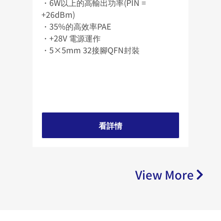
・6W以上的高輸出功率(PIN =
・8W
+26dBm)
+26d
・35%的高效率PAE
・47
・+28V 電源運作
・+2
・5×5mm 32接腳QFN封裝
・4×
看詳情
View More