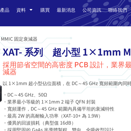
產品
資料
購買
最新消息
公司資訊
聯絡我們
 MMIC 固定衰減器
XAT- 系列 超小型 1×1mm 
採用節省空間的高密度 PCB 設計，業界最
減器
以 1×1mm 超小型佔位面積，在 DC～45 GHz 寬頻範圍內
・DC～45 GHz、50Ω
・業界最小等級的 1×1mm 2 端子 QFN 封裝
・寬頻運作，DC～45 GHz 範圍內具備平坦的衰減特性
・最高 2W 的高耐輸入功率（XAT-10+ 為 1.9W）
・優異的回波損耗（典型值 16dB）
・採用堅固的 GaAs 半導體製程，雙向、全吸收型設計